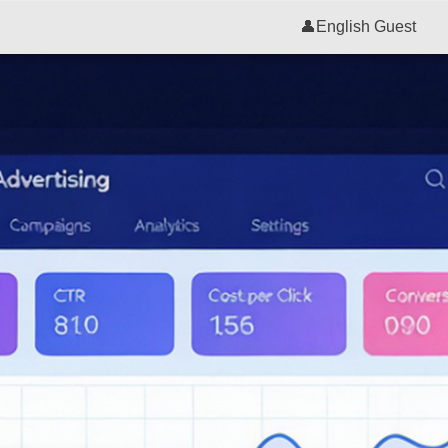
👤
English Guest