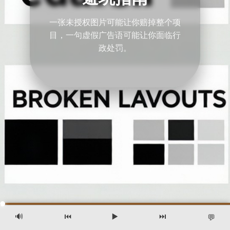
一张未授权图片可能让你赔掉整个项
目，一句虚假广告语可能让你面临行
政处罚。
🔊
⏮️
▶️
⏭️
💬