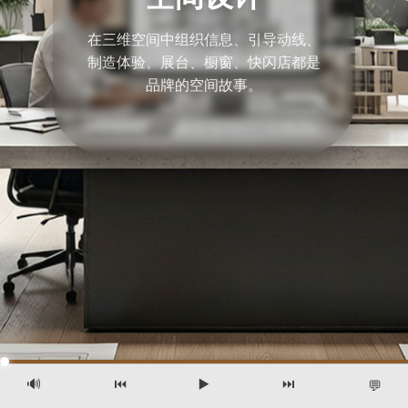
在三维空间中组织信息、引导动线、
制造体验。展台、橱窗、快闪店都是
品牌的空间故事。
🔊
⏮️
▶️
⏭️
💬