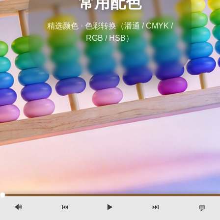
常用配色
精选颜色 · 色彩转换（潘通 / CMYK /
RGB / HSB）
🔊
⏮️
▶️
⏭️
💬