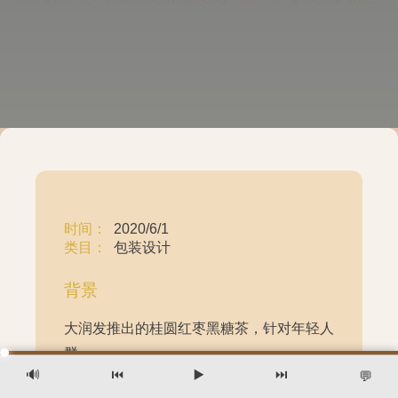
时间：
2020/6/1
类目：
包装设计
背景
大润发推出的桂圆红枣黑糖茶，针对年轻人
群。
🔊
⏮️
▶️
⏭️
💬
作品说明