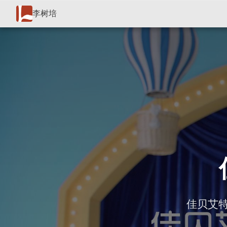
李树培
佳贝艾