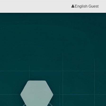
👤
English Guest