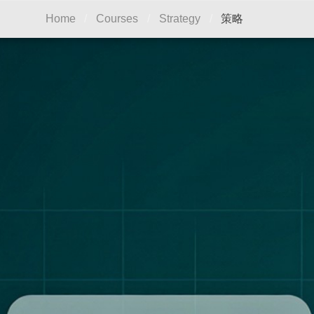
策略
Home
/
Courses
/
Strategy
/